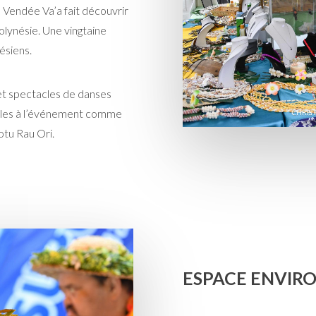
a Vendée Va’a fait découvrir
Polynésie. Une vingtaine
ésiens.
 et spectacles de danses
dèles à l’événement comme
tu Rau Ori.
ESPACE ENVI