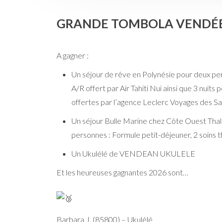
GRANDE TOMBOLA VENDÉE
A gagner :
Un séjour de rêve en Polynésie pour deux pers
A/R offert par Air Tahiti Nui ainsi que 3 nuit
offertes par l’agence Leclerc Voyages des Sa
Un séjour Bulle Marine chez Côte Ouest Tha
personnes : Formule petit-déjeuner, 2 soins 
Un Ukulélé de VENDEAN UKULELE
Et les heureuses gagnantes 2026 sont…
Barbara J. (85800) – Ukulélé