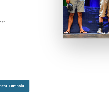
est
ment Tombola