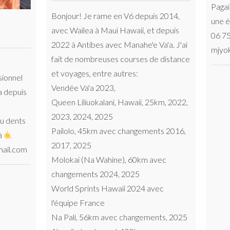
Pagaie verte ok. Dispo pour compléter
n V6 depuis 2014,
une équipe sympathique et dynamique 
 Hawaii, et depuis
06 75 43 30 67
c Manahe'e Va'a. J'ai
mjyokoi@gmail.com
 courses de distance
utres:
, Hawaii, 25km, 2022,
c changements 2016,
e), 60km avec
, 2025
aii 2024 avec
c changements, 2025