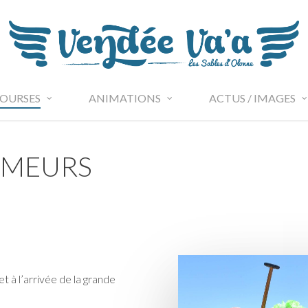
OURSES
ANIMATIONS
ACTUS / IMAGES
AMEURS
t à l’arrivée de la grande