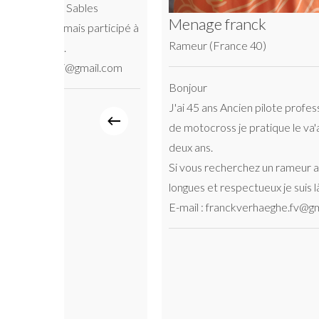
Menage franck
Bonjour! Je rame e
avec Wailea à Maui
Rameur (France 40)
2022 à Antibes ave
fait de nombreuses
Bonjour
et voyages, entre a
J'ai 45 ans Ancien pilote professionnel
Vendée Va'a 2023,
de motocross je pratique le va'a depuis
Queen Liliuokalani
deux ans.
2023, 2024, 2025
Si vous recherchez un rameur au dents
Pailolo, 45km ave
longues et respectueux je suis là
2017, 2025
E-mail : franckverhaeghe.fv@gmail.com
Molokai (Na Wahin
changements 2024
World Sprints Haw
l'équipe France
Na Pali, 56km ave