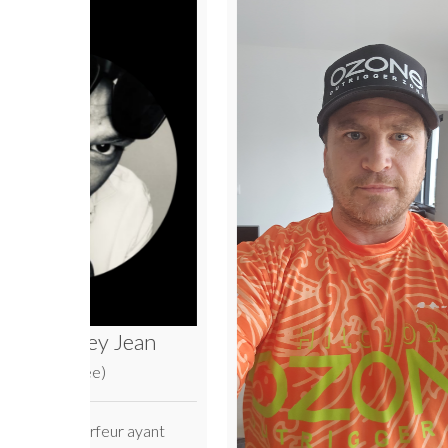
Delphine BE
Rameuse (Antibes, 
Maui Hawaii)