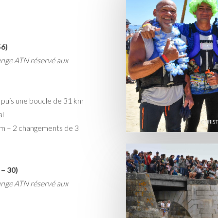
56)
lenge ATN réservé aux
 puis une boucle de 31 km
al
 km – 2 changements de 3
– 30)
lenge ATN réservé aux