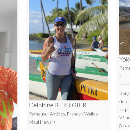
Yokoi Marie-Juliette
Rameuse (France / Bouches-du-Rhône
)
Bonjour! j'ai commencé le va'a l'année
dernière mais j'ai vite attrapé le virus!
RBIGIER
Je pratique à Marseille, sorties en V6 o
France / Wailea,
V1 au moins une fois par semaine. En V
j'ai expérimenté les postes 1, 2, 4 et 5.