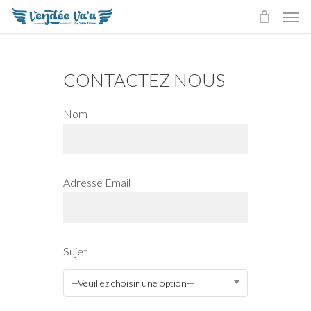
Men
Skip
to
main
content
CONTACTEZ NOUS
Nom
Adresse Email
Sujet
—Veuillez choisir une option—