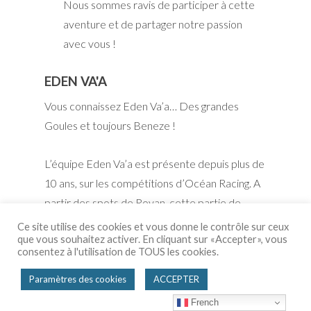
Nous sommes ravis de participer à cette
aventure et de partager notre passion
avec vous !
EDEN VA'A
Vous connaissez Eden Va’a… Des grandes
Goules et toujours Beneze !
L’équipe Eden Va’a est présente depuis plus de
10 ans, sur les compétitions d’Océan Racing. A
partir des spots de Royan, cette partie de
l’estuaire de la Gironde est notre terrain de jeu
Ce site utilise des cookies et vous donne le contrôle sur ceux
que vous souhaitez activer. En cliquant sur «Accepter», vous
toute l’année. L’équipe Eden Va’a est
consentez à l'utilisation de TOUS les cookies.
composée de rameurs passionnés et
expérimentés, déterminés à se surpasser en
Paramètres des cookies
ACCEPTER
portant les valeurs de cohésion, de respect et
French